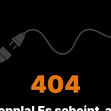
404
oppla! Es scheint, a