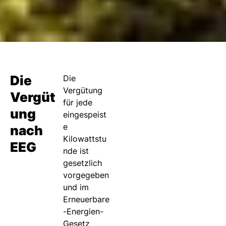
Die
Die
Vergütung
Vergüt
für jede
ung
eingespeist
e
nach
Kilowattstu
EEG
nde ist
gesetzlich
vorgegeben
und im
Erneuerbare
-Energien-
Gesetz