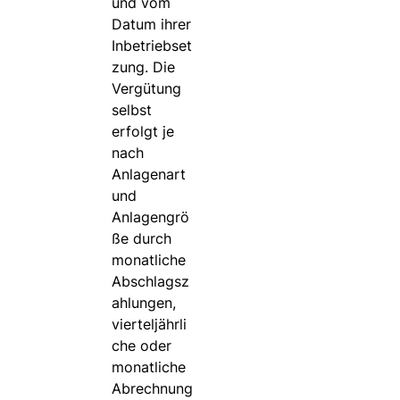
und vom
Datum ihrer
Inbetriebset
zung. Die
Vergütung
selbst
erfolgt je
nach
Anlagenart
und
Anlagengrö
ße durch
monatliche
Abschlagsz
ahlungen,
vierteljährli
che oder
monatliche
Abrechnung