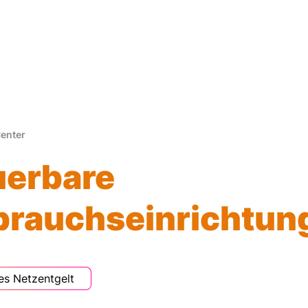
Center
uerbare
brauchseinrichtun
es Netzentgelt