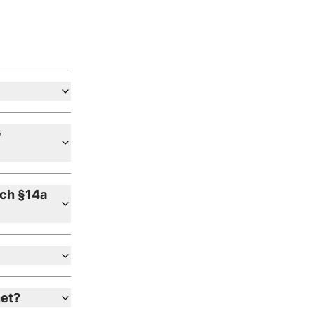
G
ach §14a
net?