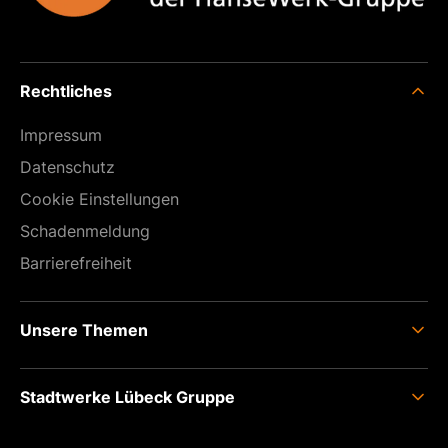
Rechtliches
Impressum
Datenschutz
Cookie Einstellungen
Schaden­meldung
Barrierefreiheit
Unsere Themen
Anschluss
Stadtwerke Lübeck Gruppe
Einspeisen
Zähler
Unternehmens­gruppe