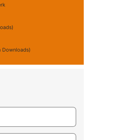
erk
loads)
en Downloads)