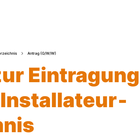
Zum Hauptinhalt springen
erzeichnis
Antrag (G/W/W)
ur Eintragung
nstallateur­
hnis