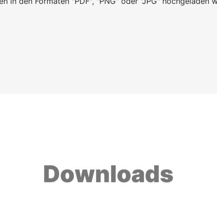
eien in den Formaten "PDF", "PNG" oder "JPG" hochgeladen 
Downloads