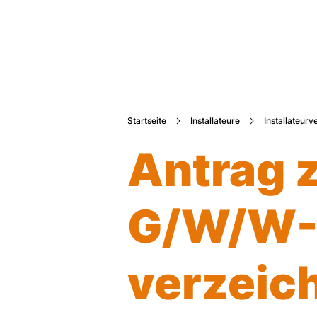
Startseite
Installateure
Installateurv
Antrag z
G/W/W-I
verzeic